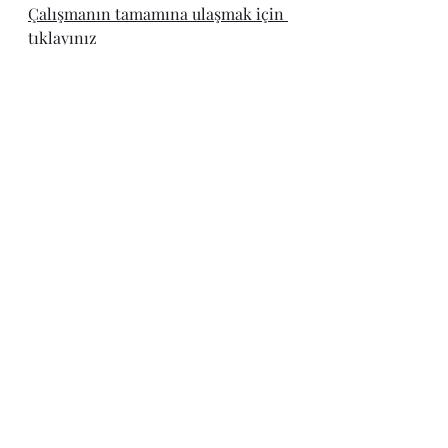
Çalışmanın tamamına ulaşmak için 
tıklayınız
Son Yazılar
Hepsini Gör