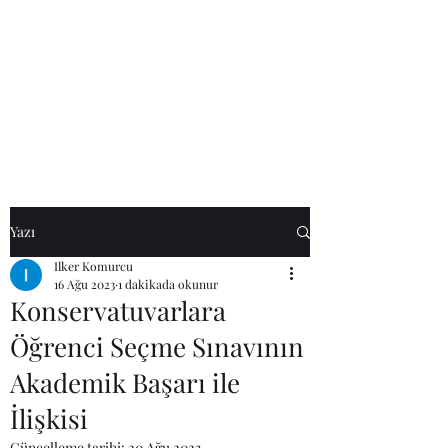
Yazı
Ilker Komurcu
16 Ağu 2023
1 dakikada okunur
Konservatuvarlara
Öğrenci Seçme Sınavının
Akademik Başarı ile
İlişkisi
Güncelleme tarihi:
20 Ağu 2023